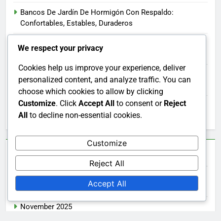
Bancos De Jardín De Hormigón Con Respaldo:
Confortables, Estables, Duraderos
Sofás De Jardín Modulares: Configurables, Cómodos,
We respect your privacy
Modernos
Cookies help us improve your experience, deliver
Mesas De Jardín De Madera Tratada: Resistentes, De
personalized content, and analyze traffic. You can
calidad, Variadas
choose which cookies to allow by clicking
Customize
. Click
Accept All
to consent or
Reject
Mesas De Jardín Extensibles: Adaptables, Funcionales,
All
to decline non-essential cookies.
Perfectas para reuniones
Customize
Archives
Reject All
Accept All
December 2025
November 2025