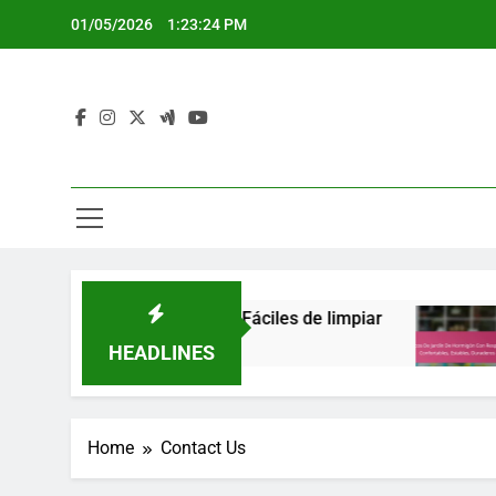
Skip
01/05/2026
1:23:25 PM
to
content
a: Ligeras, Resistentes, Fáciles de limpiar
Ba
5 M
HEADLINES
Home
Contact Us