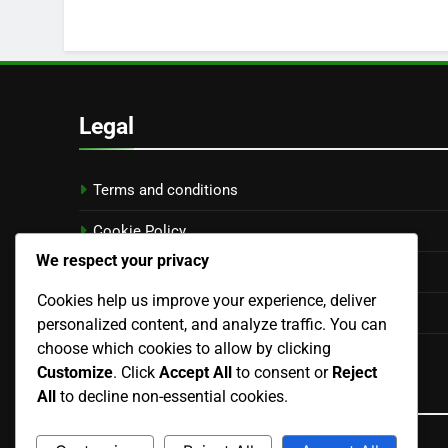
Legal
Terms and conditions
Cookie Policy
We respect your privacy
About
Cookies help us improve your experience, deliver
Contact
personalized content, and analyze traffic. You can
choose which cookies to allow by clicking
Your Privacy
Customize
. Click
Accept All
to consent or
Reject
Language
All
to decline non-essential cookies.
Spanish
▾