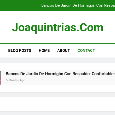
Bancos De Jardín De Hormigón Con Respald
Sofás De Jardín Modular
Joaquintrias.com
Mesas De Jardín De Madera Trata
Sillas De Jardín De Resina: 
BLOG POSTS
HOME
ABOUT
CONTACT
Bancos De Jardín De Hormigón Con Respald
Sofás De Jardín Modular
Mesas De Jardín De Madera Trata
ncos De Jardín De Hormigón Con Respaldo: Confortables, Esta
onths Ago