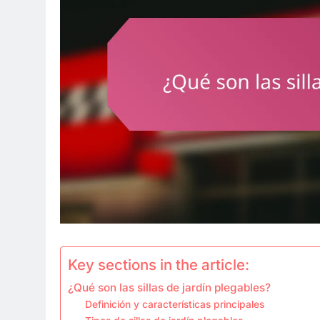
Key sections in the article:
¿Qué son las sillas de jardín plegables?
Definición y características principales