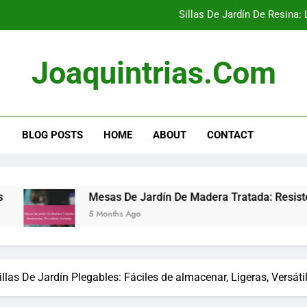
Bancos De Jardín De Hormigón Con Respald
Sofás De Jardín Modular
Joaquintrias.com
Mesas De Jardín De Madera Trata
Sillas De Jardín De Resina: 
BLOG POSTS
HOME
ABOUT
CONTACT
Bancos De Jardín De Hormigón Con Respald
Sofás De Jardín Modular
Mesas De Jardín De Madera Tratada: Resistentes, De calid
Mesas De Jardín De Madera Trata
5 Months Ago
illas De Jardín Plegables: Fáciles de almacenar, Ligeras, Versáti