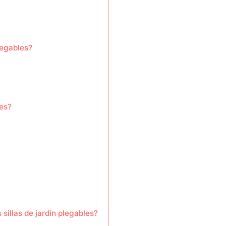
plegables?
les?
sillas de jardín plegables?