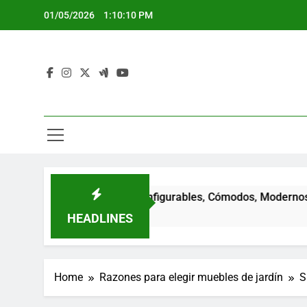
Skip
01/05/2026
1:10:11 PM
to
content
n Modulares: Configurables, Cómodos, Modernos
HEADLINES
Home
Razones para elegir muebles de jardín
S